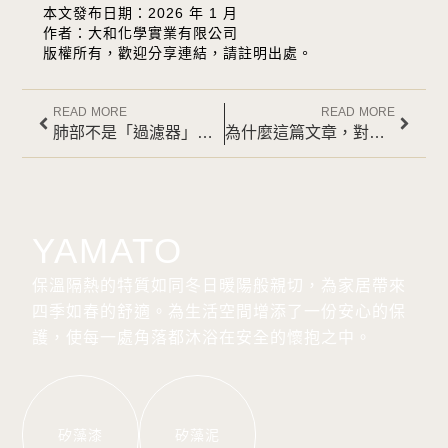
本文發布日期：2026 年 1 月
作者：大和化學實業有限公司
版權所有，歡迎分享連結，請註明出處。
READ MORE
READ MORE
肺部不是「過濾器」，而是極度脆弱的交換器官
為什麼這篇文章，對台灣住宅特別重要？
YAMATO
保溫隔熱的特質如同冬日暖陽般親切，為家居帶來
四季如春的舒適。為生活空間增添了一份安心的保
護，使每一處角落都沐浴在安全的懷抱之中。
矽藻漆
矽藻泥