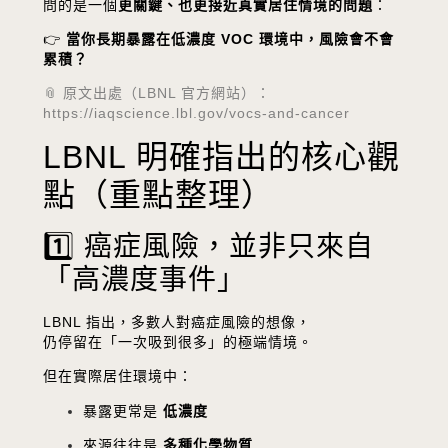
問的是一個
更關鍵、也更接近真實居住情境的問題
：
👉
當你長期暴露在低濃度 VOC 環境中，風險會不會
累積？
📎 原文出處（LBNL 官方網站）：
https://iaqscience.lbl.gov/vocs-and-cancer
LBNL 明確指出的核心觀
點（重點整理）
1️⃣ 癌症風險，並非只來自
「高濃度事件」
LBNL 指出，多數人對癌症風險的想像，
仍停留在「一次吸到很多」的極端情境。
但在實際居住環境中：
暴露更常是
低濃度
來源往往是
多種化學物質