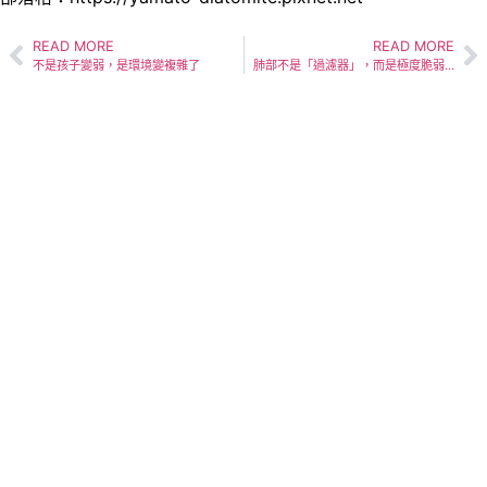
READ MORE
READ MORE
不是孩子變弱，是環境變複雜了
肺部不是「過濾器」，而是極度脆弱的交換
YAMATO
保溫隔熱的特質如同冬日暖陽般親切，為家居帶來
四季如春的舒適。為生活空間增添了一份安心的保
護，使每一處角落都沐浴在安全的懷抱之中。
矽藻漆
矽藻泥