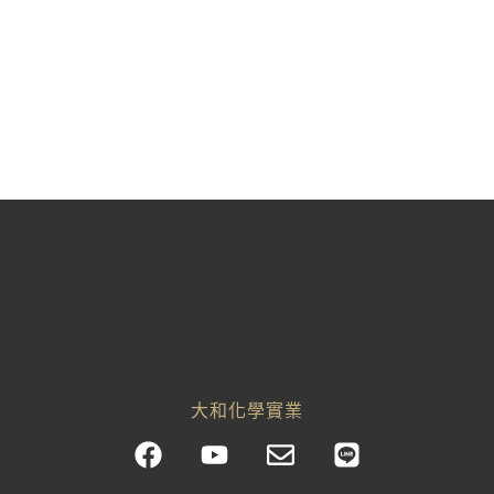
矽藻漆
矽藻泥
大和化學實業