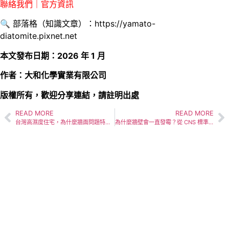
聯絡我們｜官方資訊
🔍 部落格（知識文章）：
https://yamato-
diatomite.pixnet.net
本文發布日期：2026 年 1 月
作者：大和化學實業有限公司
版權所有，歡迎分享連結，請註明出處
READ MORE
READ MORE
台灣高濕度住宅，為什麼牆面問題特別多？
為什麼牆壁會一直發霉？從 CNS 標準、建材透氣性，看懂「防霉」真正的科學邏輯
YAMATO
保溫隔熱的特質如同冬日暖陽般親切，為家居帶來
四季如春的舒適。為生活空間增添了一份安心的保
護，使每一處角落都沐浴在安全的懷抱之中。