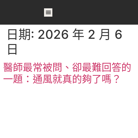
首頁
關於我們
產品列表
相關產品
作品案例
最新消息
日期:
2026 年 2 月 6
日
醫師最常被問、卻最難回答的
一題：通風就真的夠了嗎？