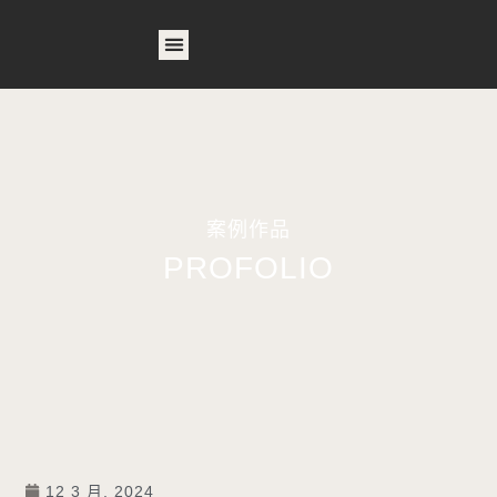
首頁
關於我們
產品列表
相關產品
作品案例
最新消息
案例作品
PROFOLIO
12 3 月, 2024