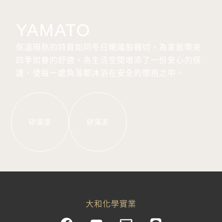
YAMATO
保溫隔熱的特質如同冬日暖陽般親切，為家居帶來
四季如春的舒適。為生活空間增添了一份安心的保
護，使每一處角落都沐浴在安全的懷抱之中。
矽藻漆
矽藻泥
大和化學實業